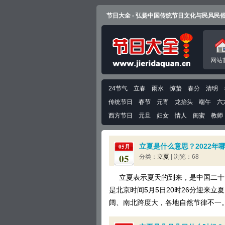
节日大全 - 弘扬中国传统节日文化与民风民
网站
24节气
立春
雨水
惊蛰
春分
清明
传统节日
春节
元宵
龙抬头
端午
六
西方节日
元旦
妇女
情人
闺蜜
教师
立夏是什么意思？2022年
05月
05
分类：
立夏
| 浏览：68
立夏表示夏天的到来，是中国二十四
是北京时间5月5日20时26分迎来
阔、南北跨度大，各地自然节律不一