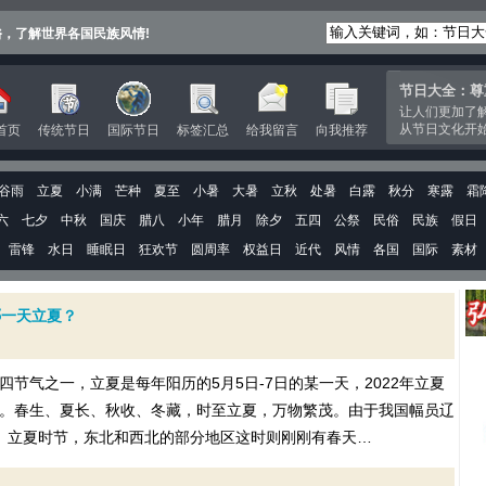
俗，了解世界各国民族风情!
节日大全：尊
让人们更加了
从节日文化开
首页
传统节日
国际节日
标签汇总
给我留言
向我推荐
谷雨
立夏
小满
芒种
夏至
小暑
大暑
立秋
处暑
白露
秋分
寒露
霜
六
七夕
中秋
国庆
腊八
小年
腊月
除夕
五四
公祭
民俗
民族
假日
雷锋
水日
睡眠日
狂欢节
圆周率
权益日
近代
风情
各国
国际
素材
哪一天立夏？
节气之一，立夏是每年阳历的5月5日-7日的某一天，2022年立夏
立夏。春生、夏长、秋收、冬藏，时至立夏，万物繁茂。由于我国幅员辽
。立夏时节，东北和西北的部分地区这时则刚刚有春天…