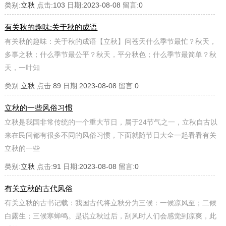
类别:
立秋
点击:
103
日期:
2023-08-08
留言:
0
有关秋的趣味:关于秋的成语
有关秋的趣味：关于秋的成语【立秋】问苍天什么季节最忙？秋天，
多事之秋；什么季节最公平？秋天，平分秋色；什么季节最简单？秋
天，一叶知
类别:
立秋
点击:
89
日期:
2023-08-08
留言:
0
立秋的一些风俗习惯
立秋是我国非常传统的一个重大节日，属于24节气之一，立秋自古以
来在民间都有很多不同的风俗习惯，下面就随节日大全一起看看有关
立秋的一些
类别:
立秋
点击:
91
日期:
2023-08-08
留言:
0
有关立秋的古代风俗
有关立秋的古书记载：我国古代将立秋分为三候：一候凉风至；二候
白露生；三候寒蝉鸣。是说立秋过后，刮风时人们会感觉到凉爽，此