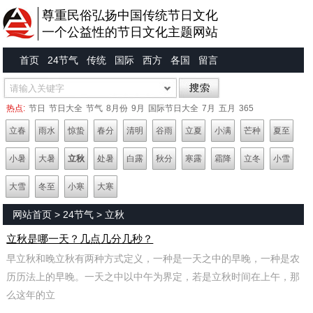
尊重民俗弘扬中国传统节日文化
一个公益性的节日文化主题网站
首页
24节气
传统
国际
西方
各国
留言
热点:
节日
节日大全
节气
8月份
9月
国际节日大全
7月
五月
365
立春
雨水
惊蛰
春分
清明
谷雨
立夏
小满
芒种
夏至
小暑
大暑
立秋
处暑
白露
秋分
寒露
霜降
立冬
小雪
大雪
冬至
小寒
大寒
网站首页
>
24节气
>
立秋
立秋是哪一天？几点几分几秒？
早立秋和晚立秋有两种方式定义，一种是一天之中的早晚，一种是农
历历法上的早晚。一天之中以中午为界定，若是立秋时间在上午，那
么这年的立