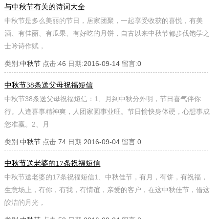
与中秋节有关的诗词大全
中秋节是多么美丽的节日，居家团聚，一起享受收获的喜悦，有美
酒、有佳丽、有瓜果、有好吃的月饼，自古以来中秋节都步伐饱学之
士吟诗作赋，
类别:
中秋节
点击:
46
日期:
2016-09-14
留言:
0
中秋节38条送父母祝福短信
中秋节38条送父母祝福短信：1、月到中秋分外明，节日喜气伴你
行。人逢喜事精神爽，人团家圆事业旺。节日愉快身体硬，心想事成
您准赢。2、月
类别:
中秋节
点击:
74
日期:
2016-09-04
留言:
0
中秋节送老婆的17条祝福短信
中秋节送老婆的17条祝福短信1、中秋佳节，有月，有饼，有祝福，
生意场上，有你，有我，有情谊，亲爱的客户，在这中秋佳节，借这
皎洁的月光，