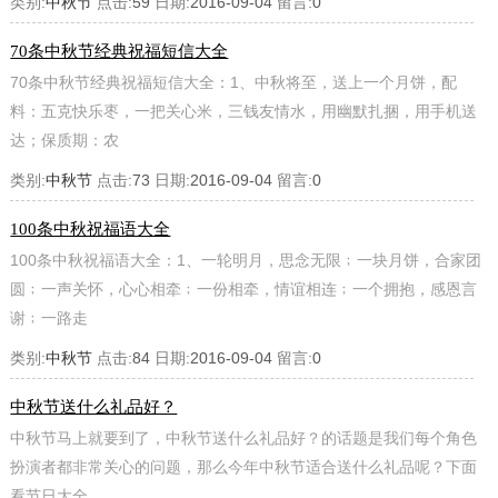
类别:
中秋节
点击:
59
日期:
2016-09-04
留言:
0
70条中秋节经典祝福短信大全
70条中秋节经典祝福短信大全：1、中秋将至，送上一个月饼，配
料：五克快乐枣，一把关心米，三钱友情水，用幽默扎捆，用手机送
达；保质期：农
类别:
中秋节
点击:
73
日期:
2016-09-04
留言:
0
100条中秋祝福语大全
100条中秋祝福语大全：1、一轮明月，思念无限﹔一块月饼，合家团
圆﹔一声关怀，心心相牵﹔一份相牵，情谊相连﹔一个拥抱，感恩言
谢﹔一路走
类别:
中秋节
点击:
84
日期:
2016-09-04
留言:
0
中秋节送什么礼品好？
中秋节马上就要到了，中秋节送什么礼品好？的话题是我们每个角色
扮演者都非常关心的问题，那么今年中秋节适合送什么礼品呢？下面
看节日大全