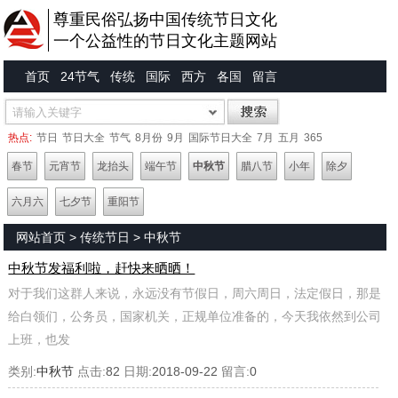
尊重民俗弘扬中国传统节日文化
一个公益性的节日文化主题网站
首页
24节气
传统
国际
西方
各国
留言
热点:
节日
节日大全
节气
8月份
9月
国际节日大全
7月
五月
365
春节
元宵节
龙抬头
端午节
中秋节
腊八节
小年
除夕
六月六
七夕节
重阳节
网站首页
>
传统节日
>
中秋节
中秋节发福利啦，赶快来晒晒！
对于我们这群人来说，永远没有节假日，周六周日，法定假日，那是
给白领们，公务员，国家机关，正规单位准备的，今天我依然到公司
上班，也发
类别:
中秋节
点击:
82
日期:
2018-09-22
留言:
0