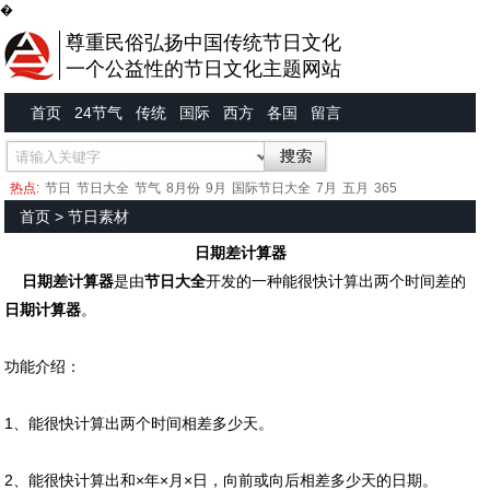
�
尊重民俗弘扬中国传统节日文化
一个公益性的节日文化主题网站
首页
24节气
传统
国际
西方
各国
留言
热点:
节日
节日大全
节气
8月份
9月
国际节日大全
7月
五月
365
首页
>
节日素材
日期差计算器
日期差计算器
是由
节日大全
开发的一种能很快计算出两个时间差的
日期计算器
。
功能介绍：
1、能很快计算出两个时间相差多少天。
2、能很快计算出和×年×月×日，向前或向后相差多少天的日期。