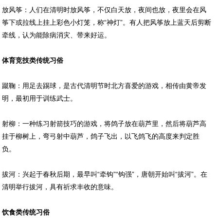
放风筝：人们在清明时放风筝，不仅白天放，夜间也放，夜里会在风
筝下或拉线上挂上彩色小灯笼，称“神灯”。有人把风筝放上蓝天后剪断
牵线，认为能除病消灾、带来好运。
体育竞技类传统习俗
蹴鞠：用足去踢球，是古代清明节时北方喜爱的游戏，相传由黄帝发
明，最初用于训练武士。
射柳：一种练习射箭技巧的游戏，将鸽子放在葫芦里，然后将葫芦高
挂于柳树上，弯弓射中葫芦，鸽子飞出，以飞鸽飞的高度来判定胜
负。
拔河：兴起于春秋后期，最早叫“牵钩”“钩强”，唐朝开始叫“拔河”。在
清明举行拔河，具有祈求丰收的意味。
饮食类传统习俗