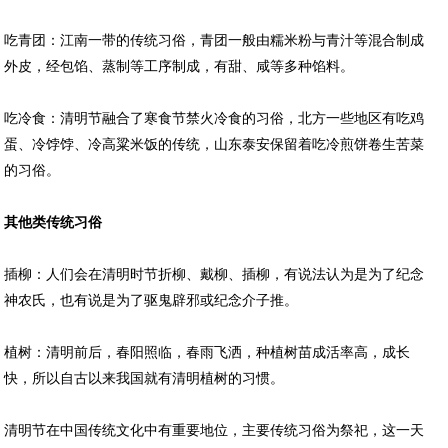
吃青团：江南一带的传统习俗，青团一般由糯米粉与青汁等混合制成
外皮，经包馅、蒸制等工序制成，有甜、咸等多种馅料。
吃冷食：清明节融合了寒食节禁火冷食的习俗，北方一些地区有吃鸡
蛋、冷饽饽、冷高粱米饭的传统，山东泰安保留着吃冷煎饼卷生苦菜
的习俗。
其他类传统习俗
插柳：人们会在清明时节折柳、戴柳、插柳，有说法认为是为了纪念
神农氏，也有说是为了驱鬼辟邪或纪念介子推。
植树：清明前后，春阳照临，春雨飞洒，种植树苗成活率高，成长
快，所以自古以来我国就有清明植树的习惯。
清明节在中国传统文化中有重要地位，主要传统习俗为祭祀，这一天