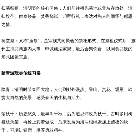
扫墓祭祖：清明节的核心习俗，人们前往祖先墓地或骨灰存放处，清
扫坟茔、供奉祭品、焚香烧纸、叩拜行礼，表达对先人的缅怀与感恩
之情。
祠堂祭：又称“庙祭”，是宗族共同聚会的祭祀形式。在祭祖仪式后，族
长主持共商族内大事，申诫族法家规，最后会聚饮食，以同食共饮的
形式团聚宗族。
踏青游玩类传统习俗
踏青：清明时节春回大地，人们到郊外漫步、登山、赏花、观景，欣
赏大自然的美景，感受春天的生机与活力。
荡秋千：历史悠久，最早叫千秋，后为避忌讳改为秋千。古时多用树
桠枝为架，再栓上彩带做成，后来发展为用两根绳索加上踏板的秋
千，可增进健康，培养勇敢精神。